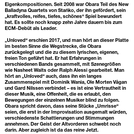
Eigenkompositionen. Seit 2008 war Obara Teil des New
Balladyna Quartets von Stańko, der ihn gefördert, sein
„kraftvolles, reifes, tiefes, schönes“ Spiel bewundert
hat. Es sollte noch knapp zehn Jahre dauern bis zum
ECM-Debüt als Leader.
„Unloved“ erschien 2017, und man hört an dieser Platte
im besten Sinne die Wegstrecke, die Obara
zurückgelegt und die zu diesem lyrischen, eigenen,
freien Ton geführt hat. Er hat Erfahrungen in
verschiedenen Bands gesammelt, mit Szenegrößen
wie Nasheet Waits oder Ralph Alessi gearbeitet. Man
hört an „Unloved“ auch, dass ihn ein langes
Zusammenspiel mit Dominik Wania, Ole Morten Vågan
und Gard Nilssen verbindet – es ist eine Vertrautheit in
dieser Musik, eine Offenheit, die es erlaubt, den
Bewegungen der einzelnen Musiker blind zu folgen.
Obara spricht davon, dass seine Stücke „Umrisse“
seien, die erst in der Improvisation ausgemalt würden,
verschiedenste Schattierungen und Stimmungen
annehmen. Der Geist der Altvorderen schwebt noch
darin. Aber zugleich ist da das reine Jetzt.