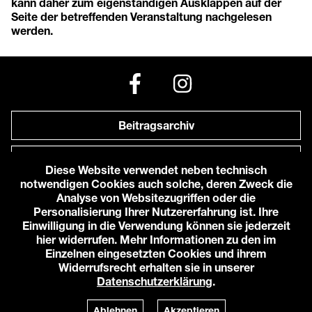
kann daher zum eigenständigen Ausklappen auf der
Seite der betreffenden Veranstaltung nachgelesen
werden.
Beitragsarchiv
Newsletter
Diese Website verwendet neben technisch
notwendigen Cookies auch solche, deren Zweck die
Anfahrt zu uns
Analyse von Websitezugriffen oder die
Personalisierung Ihrer Nutzererfahrung ist. Ihre
Einwilligung in die Verwendung können sie jederzeit
© 2026 Karlstorbahnhof e.V.
hier widerrufen. Mehr Informationen zu den im
Impressum
Einzelnen eingesetzten Cookies und ihrem
Datenschutzerklärung
Widerrufsrecht erhalten sie in unserer
Cookie-Einstellungen
Datenschutzerklärung
.
Login
Powered by
TWT Digital Health
Ablehnen
Akzeptieren