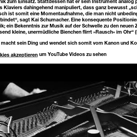
onik zum Einsatz. Stattdessen hat er sein Instrument analog 
s Klaviers dahingehend manipuliert, dass ganz bewusst „s
sch ist somit eine Momentaufnahme, die man nicht unbedin
bindet“, sagt Kai Schumacher. Eine konsequente Positionie
k; ein Bekenntnis zur Musik auf der Schwelle zu den neuen
send kleine, unermüdliche Bienchen flirrt »Rausch« im Ohr“ (
macht sein Ding und wendet sich somit vom Kanon und Ko
um YouTube Videos zu sehen
kies akzeptieren