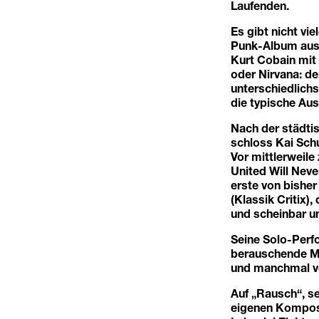
Laufenden.
Es gibt nicht vi
Punk-Album aus
Kurt Cobain mit
oder Nirvana: de
unterschiedlichs
die typische Aus
Nach der städti
schloss Kai Schu
Vor mittlerweile
United Will Neve
erste von bisher
(Klassik Critix)
und scheinbar u
Seine Solo-Perfo
berauschende Mi
und manchmal ve
Auf „Rausch“, s
eigenen Komposi