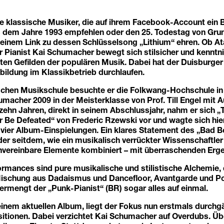
ele klassische Musiker, die auf ihrem Facebook-Account ein B
 dem Jahre 1993 empfehlen oder den 25. Todestag von Gr
 einem Link zu dessen Schlüsselsong „Lithium“ ehren. Ob At
r Pianist Kai Schumacher bewegt sich stilsicher und kenntni
ten Gefilden der populären Musik. Dabei hat der Duisburger
bildung im Klassikbetrieb durchlaufen.
schen Musikschule besuchte er die Folkwang-Hochschule in
macher 2009 in der Meisterklasse von Prof. Till Engel mit 
 zehn Jahren, direkt in seinem Abschlussjahr, nahm er sich 
r Be Defeated“ von Frederic Rzewski vor und wagte sich hie
 vier Album-Einspielungen. Ein klares Statement des „Bad B
, der seitdem, wie ein musikalisch verrückter Wissenschaftle
nvereinbare Elemente kombiniert – mit überraschenden Erg
rmances sind pure musikalische und stilistische Alchemie, 
schung aus Dadaismus und Dancefloor, Avantgarde und Pop
rmengt der „Punk-Pianist“ (BR) sogar alles auf einmal.
einem aktuellen Album, liegt der Fokus nun erstmals durchg
tionen. Dabei verzichtet Kai Schumacher auf Overdubs. 