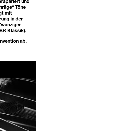
präpariert und
chräge“ Töne
gt mit
rung in der
 Zwanziger
BR Klassik).
nvention ab.