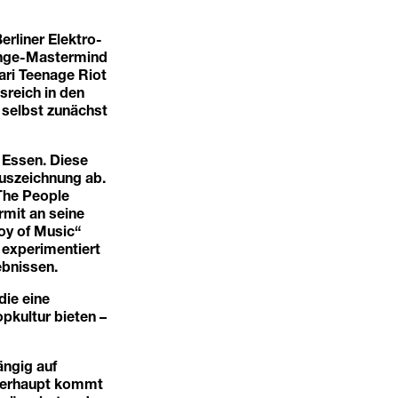
erliner Elektro-
unge-Mastermind
ari Teenage Riot
sreich in den
 selbst zunächst
 Essen. Diese
Auszeichnung ab.
„The People
rmit an seine
oy of Music“
r experimentiert
ebnissen.
die eine
kultur bieten –
ängig auf
Überhaupt kommt