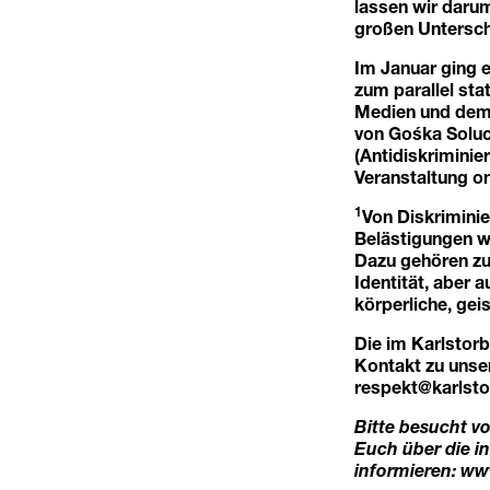
lassen wir darum
großen Untersc
Im Januar ging 
zum parallel st
Medien und dem 
von Gośka Soluc
(Antidiskrimini
Veranstaltung on
1
Von Diskrimini
Belästigungen w
Dazu gehören zum
Identität, aber 
körperliche, gei
Die im Karlstor
Kontakt zu unse
respekt@karlsto
Bitte besucht v
Euch über die 
informieren:
www