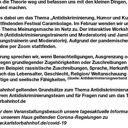
 die Theorie weg und befassen uns mit den kleinen Dingen, 
hied machen.
es dabei um das Thema „Antidiskriminierung, Humor und Ku
attfindenden Festival Carambolage. Im Februar wenden wir u
Thema Meinungsmache im Netz zu. Der interaktive Worksho
h (Antidiskriminierungstrainerin und Moderatorin) und Jami
erungstrainerin und Moderatorin). Aufgrund der pandemische
line per Zoom stattfinden.
erung sprechen wir, wenn Benachteiligungen, Ausgrenzung o
egen grundlegender Zugehörigkeiten oder Zuschreibungen
 Beispiel: rassistische Zuschreibungen, Sprache, Herkunft
auch das Lebensalter, Geschlecht, Religion/ Weltanschauung
(Quelle: Antidiskriminierungsverband
stige und seelische Fähigkeiten.
bahnhof geltenden Grundsätze zum Thema Antidiskriminierun
rem Antidiskriminierungsteam und für Fragen rund um das
rbahnhof.de
or dem Veranstaltungsbesuch unsere tagesaktuelle Informa
in unserem Haus geltenden Corona-Regelungen zu
.karlstorbahnhof.de/covid-19