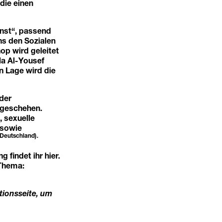
die einen
nst“, passend
ns den Sozialen
p wird geleitet
la Al-Yousef
n Lage wird die
der
 geschehen.
, sexuelle
 sowie
 Deutschland).
g findet ihr
hier
.
 Thema:
tionsseite, um