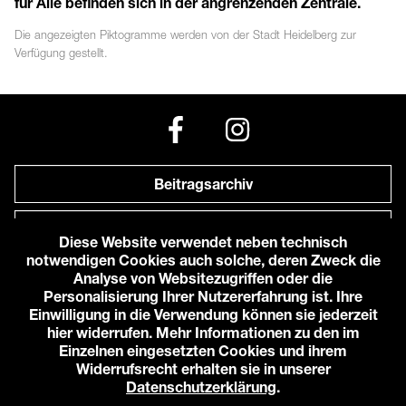
für Alle befinden sich in der angrenzenden Zentrale.
Die angezeigten
Piktogramme
werden von der Stadt Heidelberg zur
Verfügung gestellt.
Beitragsarchiv
Newsletter
Diese Website verwendet neben technisch
notwendigen Cookies auch solche, deren Zweck die
Anfahrt zu uns
Analyse von Websitezugriffen oder die
Personalisierung Ihrer Nutzererfahrung ist. Ihre
Einwilligung in die Verwendung können sie jederzeit
© 2026 Karlstorbahnhof e.V.
hier widerrufen. Mehr Informationen zu den im
Impressum
Einzelnen eingesetzten Cookies und ihrem
Datenschutzerklärung
Widerrufsrecht erhalten sie in unserer
Cookie-Einstellungen
Datenschutzerklärung
.
Login