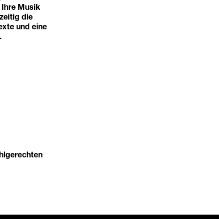
 Ihre Musik
eitig die
exte und eine
.
uhlgerechten