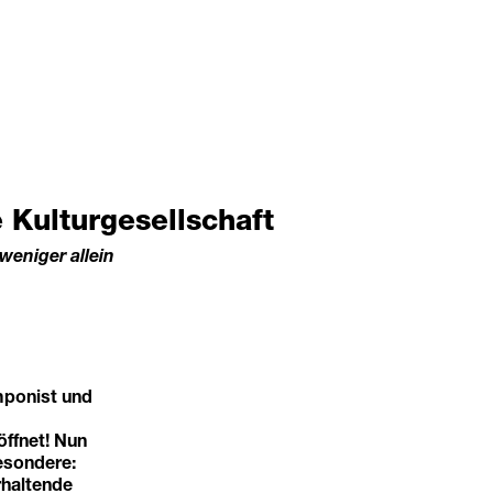
 Kulturgesellschaft
 weniger allein
mponist und
öffnet! Nun
esondere:
rhaltende