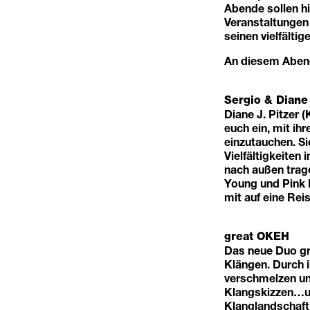
Abende sollen h
Veranstaltungen 
seinen vielfält
An diesem Abend
Sergio & Diane
Diane J. Pitzer 
euch ein, mit ih
einzutauchen. S
Vielfältigkeiten
nach außen trage
Young und Pink 
mit auf eine Rei
great OKEH
Das neue Duo gre
Klängen. Durch 
verschmelzen un
Klangskizzen…un
Klanglandschaft