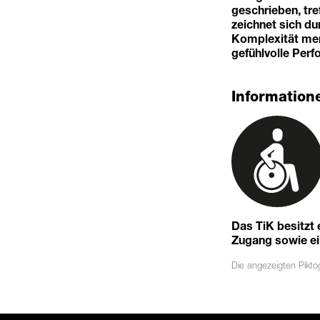
geschrieben, tre
zeichnet sich du
Komplexität mens
gefühlvolle Per
Informatione
Das TiK besitzt
Zugang sowie eine
Die angezeigten
Pikt