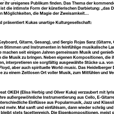
ier ihr ureigenes Publikum finden. Das Thema der kommend
ist die intimste Form der künstlerischen Darbietung: „das D
igen Möglichkeiten, die Magie der Zweisamkeit…
 präsentiert Kukas unartige Kulturgesellschaft:
(Keyboard, Gitarre, Gesang), und Sergio Rojas Sanz (Gitarre,
ren Stimmen und Instrumenten in feinfühlige musikalische L
ie machen seit einigen Jahren gemeinsam Musik und genieße
 in die Musik zu bringen. Neben eigenen Kompositionen, die i
n, interpretieren sie sorgfältig ausgewählte Stücke u.a. von 
Floyd, aber auch spirituelle World-music. Das Heidelberger
se zu einem Zeitlosen Ort voller Musik, zum Mitfühlen und Ve
at OKEH (Elisa Herbig und Oliver Kuka) verzaubert mit lyr
ihre außergewöhnliche Instrumentierung aus Cello, E-Gitar
terschiedliche Einflüsse aus Popularmusik, Jazz und Klassi
d mehr. Mal sanft und einfühlsam, dann wieder schräg und l
 bleibt stets facettenreich. Die Eigenkompositionen, meis