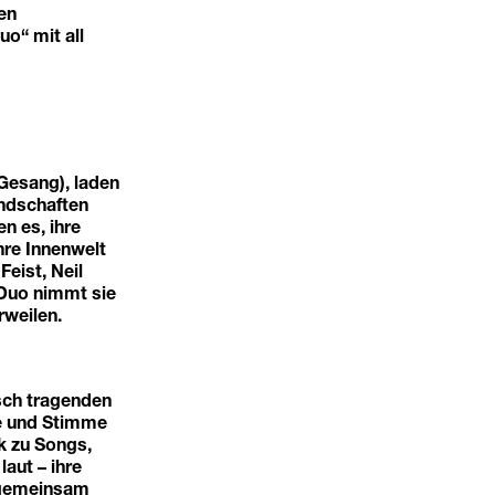
en
uo“ mit all
 Gesang), laden
andschaften
n es, ihre
hre Innenwelt
Feist, Neil
 Duo nimmt sie
rweilen.
isch tragenden
re und Stimme
k zu Songs,
aut – ihre
t gemeinsam