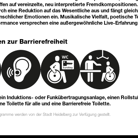
ffen auf vereinzelte, neu interpretierte Fremdkompositionen.
rch eine Reduktion auf das Wesentliche aus und fängt gleichz
chlicher Emotionen ein. Musikalische Vielfalt, poetische T
formance versprechen eine außergewöhnliche Live-Erfahrung
n zur Barrierefreiheit
 ein Induktions- oder Funkübertragungsanlage, einen Rollst
 Toilette für alle und eine Barrierefreie Toilette.
ogramme
werden von der Stadt Heidelberg zur Verfügung gestellt.