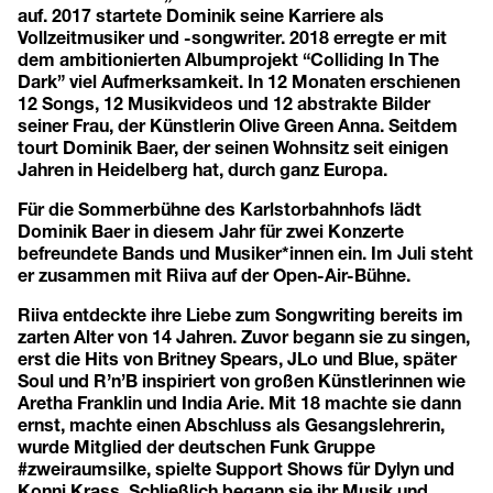
auf. 2017 startete Dominik seine Karriere als
Vollzeitmusiker und -songwriter. 2018 erregte er mit
dem ambitionierten Albumprojekt “Colliding In The
Dark” viel Aufmerksamkeit. In 12 Monaten erschienen
12 Songs, 12 Musikvideos und 12 abstrakte Bilder
seiner Frau, der Künstlerin Olive Green Anna. Seitdem
tourt Dominik Baer, der seinen Wohnsitz seit einigen
Jahren in Heidelberg hat, durch ganz Europa.
Für die Sommerbühne des Karlstorbahnhofs lädt
Dominik Baer in diesem Jahr für zwei Konzerte
befreundete Bands und Musiker*innen ein. Im Juli steht
er zusammen mit Riiva auf der Open-Air-Bühne.
Riiva entdeckte ihre Liebe zum Songwriting bereits im
zarten Alter von 14 Jahren. Zuvor begann sie zu singen,
erst die Hits von Britney Spears, JLo und Blue, später
Soul und R’n’B inspiriert von großen Künstlerinnen wie
Aretha Franklin und India Arie. Mit 18 machte sie dann
ernst, machte einen Abschluss als Gesangslehrerin,
wurde Mitglied der deutschen Funk Gruppe
#zweiraumsilke, spielte Support Shows für Dylyn und
Konni Krass. Schließlich begann sie ihr Musik und