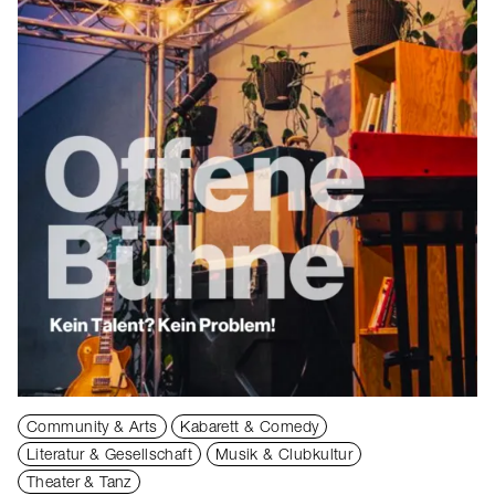
Community & Arts
Kabarett & Comedy
Literatur & Gesellschaft
Musik & Clubkultur
Theater & Tanz