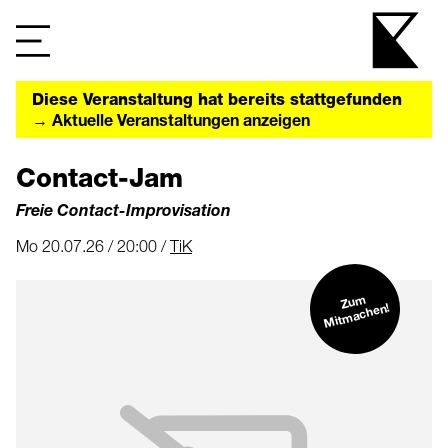
Diese Veranstaltung hat bereits stattgefunden
→ Aktuelle Veranstaltungen anzeigen
Contact-Jam
Freie Contact-Improvisation
Mo 20.07.26 / 20:00 /
TiK
Zu
m
Mit
machen!