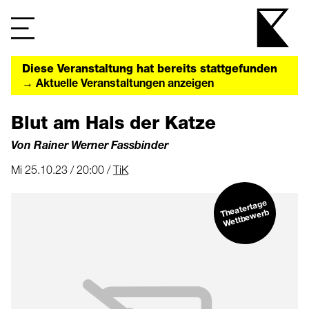
Diese Veranstaltung hat bereits stattgefunden
→ Aktuelle Veranstaltungen anzeigen
Blut am Hals der Katze
Von Rainer Werner Fassbinder
Mi 25.10.23 / 20:00 /
TiK
Theatertage
Wettbe
werb