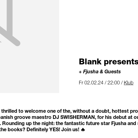
Blank presen
+ Fjusha & Guests
Fr 02.02.24 / 22:00 /
Klub
 thrilled to welcome one of the, without a doubt, hottest pr
Spanish groove maestro DJ SWISHERMAN, for his debut at o
 Rounding up the night: the fantastic future star Fjusha and
the books? Definitely YES! Join us! 🔥