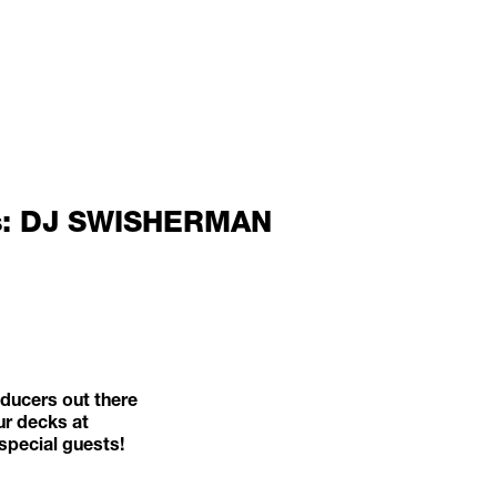
ts: DJ SWISHERMAN
oducers out there
ur decks at
 special guests!