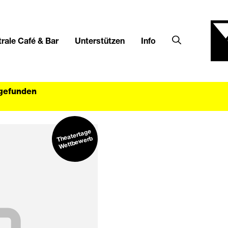
rale Café & Bar
Unterstützen
Info
tgefunden
Theatertage
Wettbe
werb