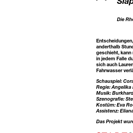
Slap
Die Rh
Entscheidungen, 
anderthalb Stund
geschieht, kann
in jedem Falle d
sich auch Lauren
Fahrwasser verlä
Schauspiel: Cora
Regie: Angelik
Musik: Burkhar
Szenografie: St
Kostüm: Eva Ro
Assistenz: Elian
Das Projekt wur