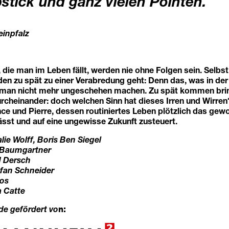
stick und ganz vielen Pointen.
einpfalz
die man im Leben fällt, werden nie ohne Folgen sein. Selbs
en zu spät zu einer Verabredung geht: Denn das, was in de
 man nicht mehr ungeschehen machen. Zu spät kommen brin
urcheinander: doch welchen Sinn hat dieses Irren und Wirre
ce und Pierre, dessen routiniertes Leben plötzlich das gew
sst und auf eine ungewisse Zukunft zusteuert.
lie Wolff, Boris Ben Siegel
a Baumgartner
d Dersch
efan Schneider
os
a Catte
de gefördert vo
n: