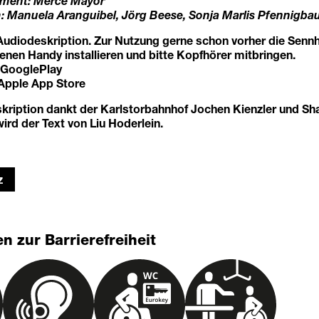
ent: Mercè Mayor
Manuela Aranguibel, Jörg Beese, Sonja Marlis Pfennigba
 Audiodeskription. Zur Nutzung gerne schon vorher die Senn
nen Handy installieren und bitte Kopfhörer mitbringen.
f GooglePlay
 Apple App Store
kription dankt der Karlstorbahnhof Jochen Kienzler und Sha
rd der Text von Liu Hoderlein.
z
n zur Barrierefreiheit