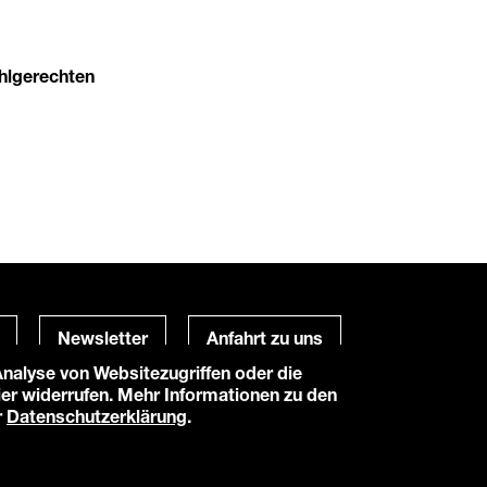
uhlgerechten
Newsletter
Anfahrt zu uns
alyse von Websitezugriffen oder die
hier widerrufen. Mehr Informationen zu den
Powered by
TWT Digital Health
r
Datenschutzerklärung
.