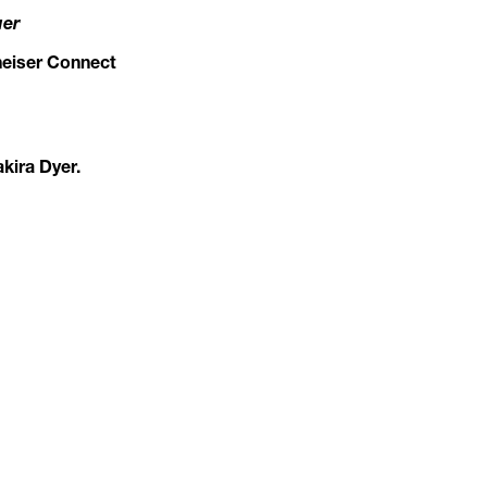
uer
heiser Connect
kira Dyer.