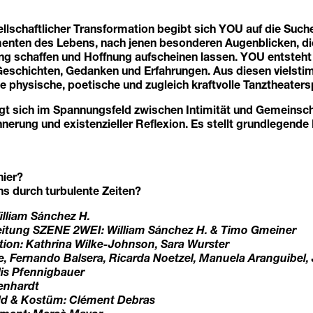
sellschaftlicher Transformation begibt sich YOU auf die Suc
ten des Lebens, nach jenen besonderen Augenblicken, die
ng schaffen und Hoffnung aufscheinen lassen. YOU entsteht 
schichten, Gedanken und Erfahrungen. Aus diesen vielst
ine physische, poetische und zugleich kraftvolle Tanztheater
t sich im Spannungsfeld zwischen Intimität und Gemeinsch
nnerung und existenzieller Reflexion. Es stellt grundlegende
hier?
ns durch turbulente Zeiten?
illiam Sánchez H.
eitung SZENE 2WEI: William Sánchez H. & Timo Gmeiner
tion: Kathrina Wilke-Johnson, Sara Wurster
e, Fernando Balsera, Ricarda Noetzel, Manuela Aranguibel,
lis Pfennigbauer
enhardt
ld & Kostüm: Clément Debras