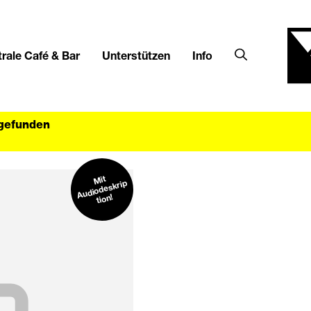
rale Café & Bar
Unterstützen
Info
tgefunden
Mit
Audiodeskrip
tion!