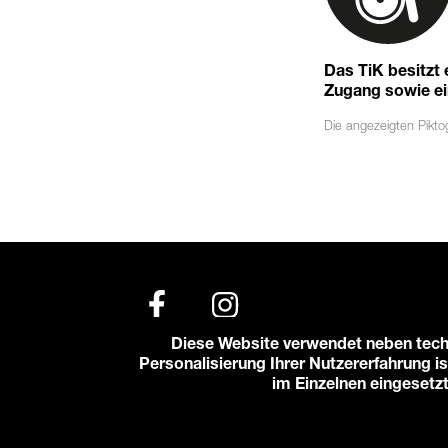
Das TiK besitzt
Zugang sowie eine
Die angezeigten
Pikt
Diese Website verwendet neben tech
Personalisierung Ihrer Nutzererfahrung is
© 2026 Karlstorbahnhof e.V.
im Einzelnen eingesetz
Impressum
Datenschutzerklärung
Cooki