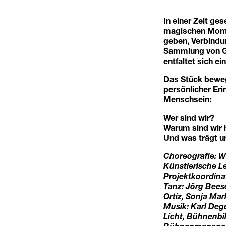
In einer Zeit ge
magischen Momen
geben, Verbindu
Sammlung von Ge
entfaltet sich e
Das Stück beweg
persönlicher Eri
Menschsein:
Wer sind wir?
Warum sind wir 
Und was trägt u
Choreografie: W
Künstlerische L
Projektkoordina
Tanz: Jörg Bees
Ortiz, Sonja Mar
Musik: Karl Deg
Licht, Bühnenbi