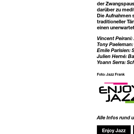
der Zwangspause 
darüber zu medi
Die Aufnahmen s
traditioneller T
einen unerwartet
Vincent Peirani
Tony Paeleman: 
Emile Parisien:
Julien Herné: B
Yoann Serra: Sc
Foto: Jazz Frank
Alle Infos rund 
Enjoy Jazz