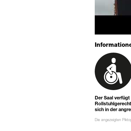
Informatione
Der Saal verfüg
Rollstuhlgerechte
sich in der angr
Die angezeigten
Pikt