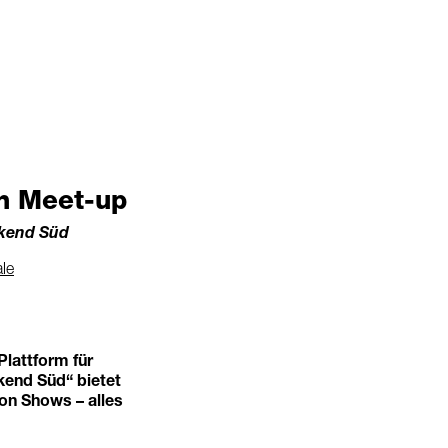
n Meet-up
ekend Süd
ale
Plattform für
kend Süd“ bietet
on Shows – alles