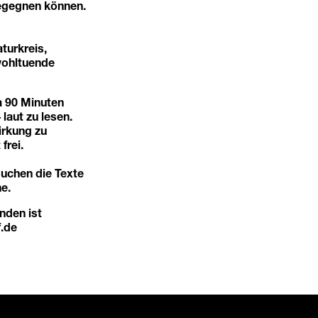
begegnen können.
turkreis,
wohltuende
a 90 Minuten
laut zu lesen.
irkung zu
frei.
suchen die Texte
e.
nden ist
.de