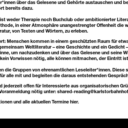
ber*innen über das Gelesene und Gehörte austauschen und 
rt bereits dazu.
st weder Therapie noch Buchclub oder ambitionierter Litera
thode, in einer Atmosphäre unangestrengter Offenheit die 
ratur, von Texten und Wörtern, zu erleben.
iert: Menschen kommen in einem geschützten Raum für etw
einsam Weltliteratur – eine Geschichte und ein Gedicht – 
e inne, um nachzudenken und über das Gelesene und seine W
kein Vorwissen nötig, alle können mitmachen, der Eintritt ist 
en die Gruppen von ehrenamtlichen Leseleiter*innen. Diese 
 für alle mit und begleiten die daraus entstehenden Gespräch
d jederzeit offen für Interessierte aus organisatorischen Grü
oranmeldung nötig unter: shared-reading@karlstorbahnhof
ionen und alle aktuellen Termine
hier
.