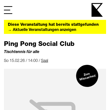
Diese Veranstaltung hat bereits stattgefunden
→ Aktuelle Veranstaltungen anzeigen
Ping Pong Social Club
Tischtennis für alle
So 15.02.26 / 14:00 /
Saal
Zu
m
Mit
machen!