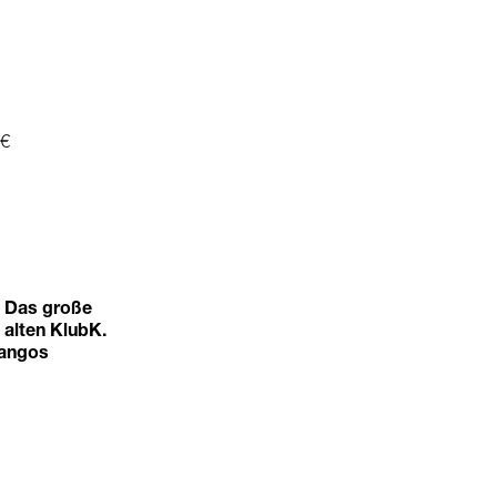
 €
. Das große
 alten KlubK.
Tangos