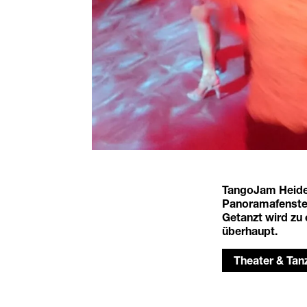
TangoJam Heidel
Panoramafenster
Getanzt wird zu
überhaupt.
Theater & Tan