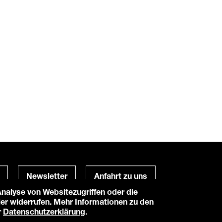
Newsletter
Anfahrt zu uns
alyse von Websitezugriffen oder die
hier widerrufen. Mehr Informationen zu den
Powered by
TWT Digital Health
r
Datenschutzerklärung
.