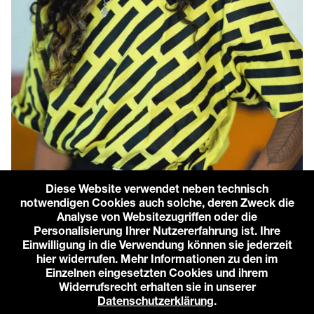
Diese Website verwendet neben technisch
notwendigen Cookies auch solche, deren Zweck die
Analyse von Websitezugriffen oder die
Personalisierung Ihrer Nutzererfahrung ist. Ihre
Einwilligung in die Verwendung können sie jederzeit
Literatur & Gesellschaft
hier widerrufen. Mehr Informationen zu den im
Emilia Roig
Einzelnen eingesetzten Cookies und ihrem
Widerrufsrecht erhalten sie in unserer
Enjoy Jazz 2026
Datenschutzerklärung
.
Sa 03.10.26 / 17:00 / Saal