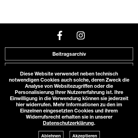
Beitragsarchiv
Newsletter
Diese Website verwendet neben technisch
notwendigen Cookies auch solche, deren Zweck die
Anfahrt zu uns
Analyse von Websitezugriffen oder die
Personalisierung Ihrer Nutzererfahrung ist. Ihre
Einwilligung in die Verwendung können sie jederzeit
© 2026 Karlstorbahnhof e.V.
hier widerrufen. Mehr Informationen zu den im
Impressum
Einzelnen eingesetzten Cookies und ihrem
Datenschutzerklärung
Widerrufsrecht erhalten sie in unserer
Cookie-Einstellungen
Datenschutzerklärung
.
Login
Powered by
TWT Digital Health
Ablehnen
Akzeptieren