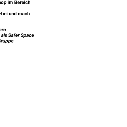
hop im Bereich
rbei und mach
äre
als Safer Space
 Gruppe