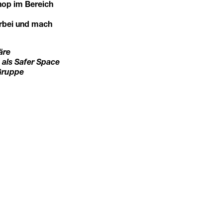
hop im Bereich
rbei und mach
äre
als Safer Space
 Gruppe