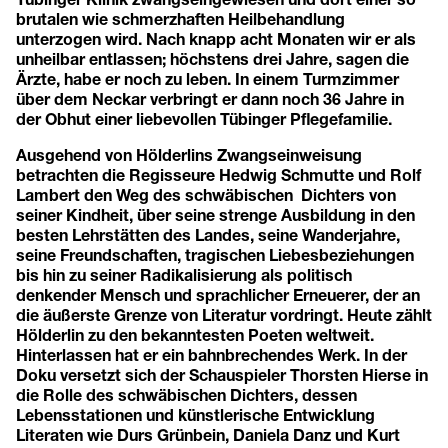
brutalen wie schmerzhaften Heilbehandlung
unterzogen wird. Nach knapp acht Monaten wir er als
unheilbar entlassen; höchstens drei Jahre, sagen die
Ärzte, habe er noch zu leben. In einem Turmzimmer
über dem Neckar verbringt er dann noch 36 Jahre in
der Obhut einer liebevollen Tübinger Pflegefamilie.
Ausgehend von Hölderlins Zwangseinweisung
betrachten die Regisseure Hedwig Schmutte und Rolf
Lambert den Weg des schwäbischen Dichters von
seiner Kindheit, über seine strenge Ausbildung in den
besten Lehrstätten des Landes, seine Wanderjahre,
seine Freundschaften, tragischen Liebesbeziehungen
bis hin zu seiner Radikalisierung als politisch
denkender Mensch und sprachlicher Erneuerer, der an
die äußerste Grenze von Literatur vordringt. Heute zählt
Hölderlin zu den bekanntesten Poeten weltweit.
Hinterlassen hat er ein bahnbrechendes Werk. In der
Doku versetzt sich der Schauspieler Thorsten Hierse in
die Rolle des schwäbischen Dichters, dessen
Lebensstationen und künstlerische Entwicklung
Literaten wie Durs Grünbein, Daniela Danz und Kurt