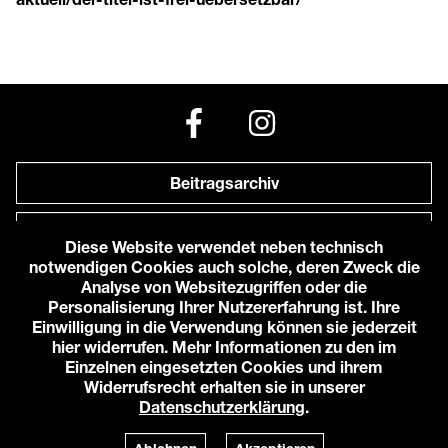
Beitragsarchiv
Newsletter
Diese Website verwendet neben technisch
notwendigen Cookies auch solche, deren Zweck die
Anfahrt zu uns
Analyse von Websitezugriffen oder die
Personalisierung Ihrer Nutzererfahrung ist. Ihre
Einwilligung in die Verwendung können sie jederzeit
© 2026 Karlstorbahnhof e.V.
hier widerrufen. Mehr Informationen zu den im
Impressum
Einzelnen eingesetzten Cookies und ihrem
Datenschutzerklärung
Widerrufsrecht erhalten sie in unserer
Cookie-Einstellungen
Datenschutzerklärung
.
Login
Powered by
TWT Digital Health