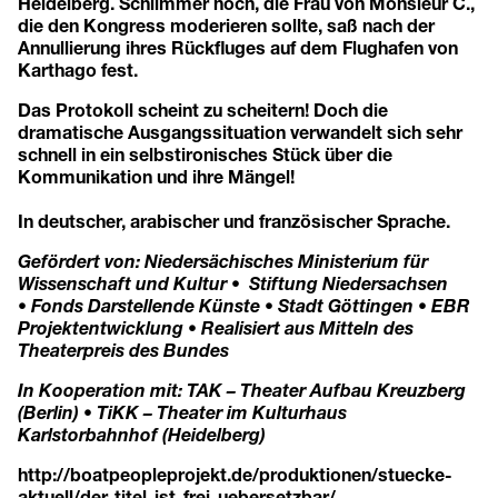
Heidelberg. Schlimmer noch, die Frau von Monsieur C.,
die den Kongress moderieren sollte, saß nach der
Annullierung ihres Rückfluges auf dem Flughafen von
Karthago fest.
Das Protokoll scheint zu scheitern! Doch die
dramatische Ausgangssituation verwandelt sich sehr
schnell in ein selbstironisches Stück über die
Kommunikation und ihre Mängel!
In deutscher, arabischer und französischer Sprache.
Gefördert von: Niedersächisches Ministerium für
Wissenschaft und Kultur • Stiftung Niedersachsen
• Fonds Darstellende Künste • Stadt Göttingen • EBR
Projektentwicklung • Realisiert aus Mitteln des
Theaterpreis des Bundes
In Kooperation mit: TAK – Theater Aufbau Kreuzberg
(Berlin) • TiKK – Theater im Kulturhaus
Karlstorbahnhof (Heidelberg)
http://boatpeopleprojekt.de/produktionen/stuecke-
aktuell/der-titel-ist-frei-uebersetzbar/