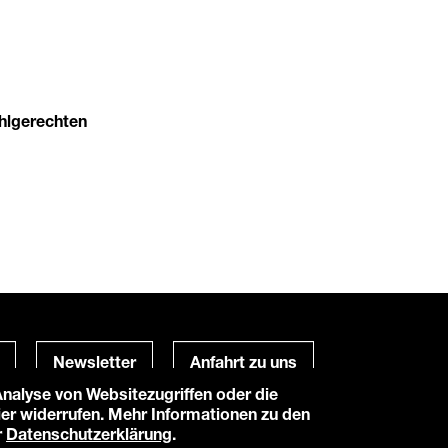
uhlgerechten
Newsletter
Anfahrt zu uns
alyse von Websitezugriffen oder die
hier widerrufen. Mehr Informationen zu den
Powered by
TWT Digital Health
r
Datenschutzerklärung
.