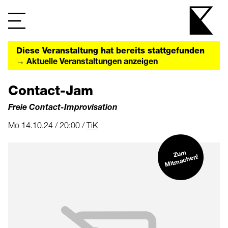
Diese Veranstaltung hat bereits stattgefunden
→ Aktuelle Veranstaltungen anzeigen
Contact-Jam
Freie Contact-Improvisation
Mo 14.10.24 / 20:00 /
TiK
Zu
m
Mit
machen!