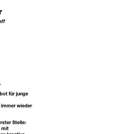
r
eff
.
bot für junge
e immer wieder
ter Stelle:
 mit