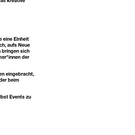
as kreative
 eine Einheit
ch, aufs Neue
n bringen sich
mer*innen der
en eingebracht,
oder beim
lbst Events zu