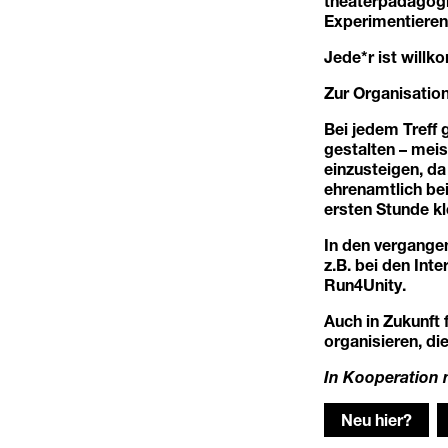
theaterpädagogi
Experimentieren
Jede*r ist willk
Zur Organisation
Bei jedem Treff 
gestalten – meis
einzusteigen, da
ehrenamtlich be
ersten Stunde kl
In den vergangen
z.B. bei den In
Run4Unity.
Auch in Zukunft 
organisieren, di
In Kooperation 
Neu hier?