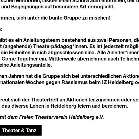
schen Methoden, lassen einen Schutzraum entstehen, der d
 und Begegnungen auf besondere Art ermöglicht.
ommen, sich unter die bunte Gruppe zu mischen!
:
gibt es ein Anleitungsteam bestehend aus zwei Personen, die
t (angehende) Theaterpädagog*innen. Es ist jederzeit mögli
 die Einheiten in sich abgeschlossen sind. Alle Anleiter*inne
i Come Together ein. Mittlerweile übernehmen auch Teilneh
eine Anleitungsanteile.
en Jahren hat die Gruppe sich bei unterschiedlichen Aktion
ternationalen Wochen gegen Rassismus beim IZ Heidelberg 
freut sich der Theatertreff an Aktionen teilzunehmen oder se
e das diverse Leben in Heidelberg feiern und bereichern.
mit dem Freien Theaterverein Heidelberg e.V.
Theater & Tanz