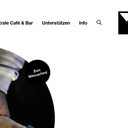
rale Café & Bar
Unterstützen
Info
Zu
m
Mit
machen!