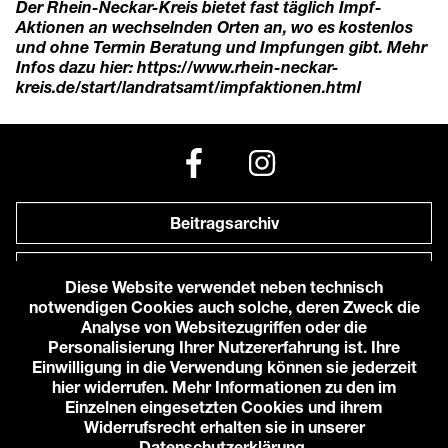
Der Rhein-Neckar-Kreis bietet fast täglich Impf-
Aktionen an wechselnden Orten an, wo es kostenlos
und ohne Termin Beratung und Impfungen gibt. Mehr
Infos dazu hier:
https://www.rhein-neckar-
kreis.de/start/landratsamt/impfaktionen.html
Beitragsarchiv
Newsletter
Diese Website verwendet neben technisch
notwendigen Cookies auch solche, deren Zweck die
Anfahrt zu uns
Analyse von Websitezugriffen oder die
Personalisierung Ihrer Nutzererfahrung ist. Ihre
Einwilligung in die Verwendung können sie jederzeit
© 2026 Karlstorbahnhof e.V.
hier widerrufen. Mehr Informationen zu den im
Impressum
Einzelnen eingesetzten Cookies und ihrem
Datenschutzerklärung
Widerrufsrecht erhalten sie in unserer
Cookie-Einstellungen
Datenschutzerklärung
.