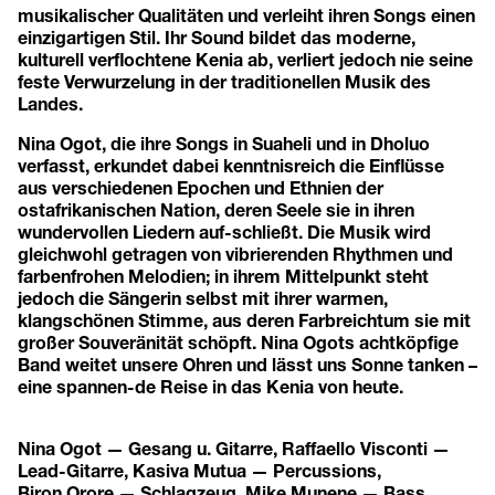
musikalischer Qualitäten und verleiht ihren Songs einen
einzigartigen Stil. Ihr Sound bildet das moderne,
kulturell verflochtene Kenia ab, verliert jedoch nie seine
feste Verwurzelung in der traditionellen Musik des
Landes.
Nina Ogot, die ihre Songs in Suaheli und in Dholuo
verfasst, erkundet dabei kenntnisreich die Einflüsse
aus verschiedenen Epochen und Ethnien der
ostafrikanischen Nation, deren Seele sie in ihren
wundervollen Liedern auf-schließt. Die Musik wird
gleichwohl getragen von vibrierenden Rhythmen und
farbenfrohen Melodien; in ihrem Mittelpunkt steht
jedoch die Sängerin selbst mit ihrer warmen,
klangschönen Stimme, aus deren Farbreichtum sie mit
großer Souveränität schöpft. Nina Ogots achtköpfige
Band weitet unsere Ohren und lässt uns Sonne tanken –
eine spannen-de Reise in das Kenia von heute.
Nina Ogot — Gesang u. Gitarre, Raffaello Visconti —
Lead-Gitarre, Kasiva Mutua — Percussions,
Biron Orore — Schlagzeug, Mike Munene — Bass,