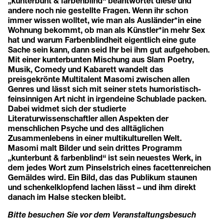
„kunterbunt & farbenblind“ beantwortet diese und
andere noch nie gestellte Fragen. Wenn ihr schon
immer wissen wolltet, wie man als Ausländer*in eine
Wohnung bekommt, ob man als Künstler*in mehr Sex
hat und warum Farbenblindheit eigentlich eine gute
Sache sein kann, dann seid Ihr bei ihm gut aufgehoben.
Mit einer kunterbunten Mischung aus Slam Poetry,
Musik, Comedy und Kabarett wandelt das
preisgekrönte Multitalent Masomi zwischen allen
Genres und lässt sich mit seiner stets humoristisch-
feinsinnigen Art nicht in irgendeine Schublade packen.
Dabei widmet sich der studierte
Literaturwissenschaftler allen Aspekten der
menschlichen Psyche und des alltäglichen
Zusammenlebens in einer multikulturellen Welt.
Masomi malt Bilder und sein drittes Programm
„kunterbunt & farbenblind“ ist sein neuestes Werk, in
dem jedes Wort zum Pinselstrich eines facettenreichen
Gemäldes wird. Ein Bild, das das Publikum staunen
und schenkelklopfend lachen lässt – und ihm direkt
danach im Halse stecken bleibt.
Bitte besuchen Sie vor dem Veranstaltungsbesuch