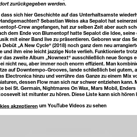
 dort zurückgegeben werden.
 dass sich hier Geschichte auf das Unterhaltsamste wiederh
ndgemachten? Sebastian Weiss aka Sepalot hat seinerzeit
ntopf-Crew angefangen, hat zur selben Zeit aber auch sch
Nach dem Ende von Blumentopf hatte Sepalot die Idee, seine
sik mit einer Band live zu präsentieren. Geboren war das Se
m Debüt „A New Cycle“ (2018) noch ganz dem neu arrangierte
 und ihm eine leicht jazzige Note verlieh. Funktionierte tro
ür das zweite Album „Nownext“ ausschließlich neue Songs ei
bei nicht neu, aber immer noch enorm effizient. Man kombin
tze auf Downtempo-Grooves, lande schließlich bei gutem, a
as Electronica hinzu und verrühre das Ganze zu einem Mix v
iaturen, dessen Flow man sich nur schwer entziehen kann. 
e bei St. Germain, Nightmares On Wax, Mars Mobil, Ender
oosevelt ist mitunter zu hören. Diese Liste kann sich hören 
um YouTube Videos zu sehen
kies akzeptieren