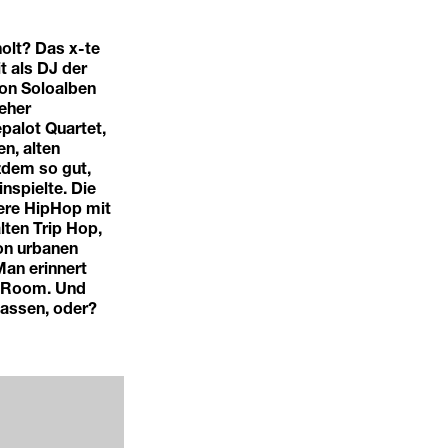
olt? Das x-te
 als DJ der
on Soloalben
 eher
palot Quartet,
n, alten
tzdem so gut,
nspielte. Die
iere HipHop mit
lten Trip Hop,
on urbanen
Man erinnert
s Room. Und
lassen, oder?