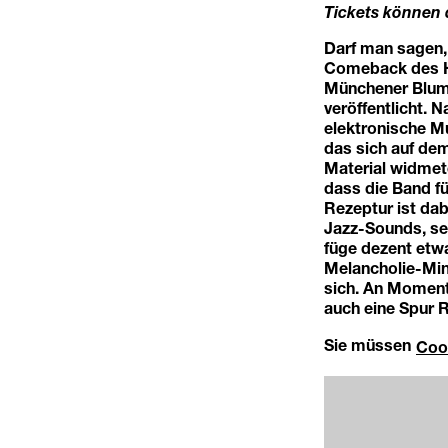
Tickets können
Darf man sagen,
Comeback des Ha
Münchener Blume
veröffentlicht. 
elektronische Mu
das sich auf de
Material widmete
dass die Band f
Rezeptur ist da
Jazz-Sounds, se
füge dezent etw
Melancholie-Min
sich. An Moment
auch eine Spur R
Sie müssen
Coo