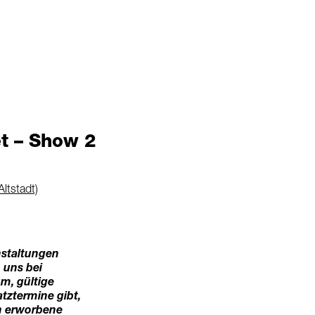
t – Show 2
Altstadt)
staltungen
 uns bei
um, gültige
atztermine gibt,
en erworbene