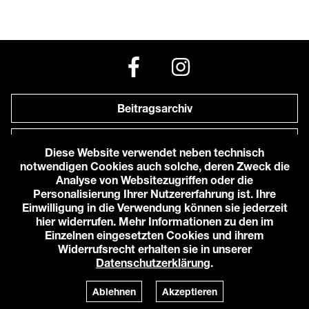
Beitragsarchiv
Newsletter
Diese Website verwendet neben technisch
notwendigen Cookies auch solche, deren Zweck die
Anfahrt zu uns
Analyse von Websitezugriffen oder die
Personalisierung Ihrer Nutzererfahrung ist. Ihre
Einwilligung in die Verwendung können sie jederzeit
© 2026 Karlstorbahnhof e.V.
hier widerrufen. Mehr Informationen zu den im
Impressum
Einzelnen eingesetzten Cookies und ihrem
Datenschutzerklärung
Widerrufsrecht erhalten sie in unserer
Cookie-Einstellungen
Datenschutzerklärung
.
Login
Powered by
TWT Digital Health
Ablehnen
Akzeptieren