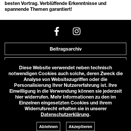
besten Vortrag. Verblüffende Erkenntnisse und
spannende Themen garantiert!
Beitragsarchiv
Newsletter
Diese Website verwendet neben technisch
notwendigen Cookies auch solche, deren Zweck die
Anfahrt zu uns
Analyse von Websitezugriffen oder die
Personalisierung Ihrer Nutzererfahrung ist. Ihre
Einwilligung in die Verwendung können sie jederzeit
© 2026 Karlstorbahnhof e.V.
hier widerrufen. Mehr Informationen zu den im
Impressum
Einzelnen eingesetzten Cookies und ihrem
Datenschutzerklärung
Widerrufsrecht erhalten sie in unserer
Cookie-Einstellungen
Datenschutzerklärung
.
Login
Powered by
TWT Digital Health
Ablehnen
Akzeptieren