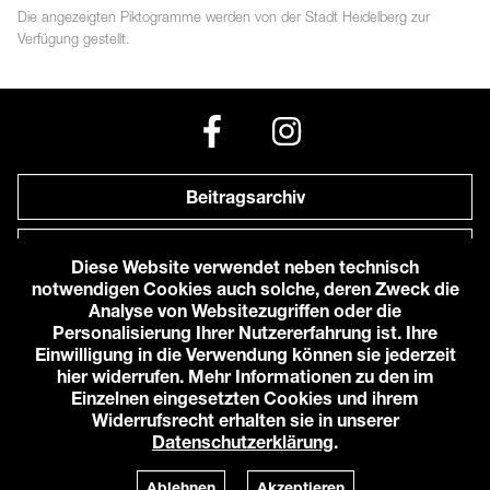
Die angezeigten
Piktogramme
werden von der Stadt Heidelberg zur
Verfügung gestellt.
Beitragsarchiv
Newsletter
Diese Website verwendet neben technisch
notwendigen Cookies auch solche, deren Zweck die
Anfahrt zu uns
Analyse von Websitezugriffen oder die
Personalisierung Ihrer Nutzererfahrung ist. Ihre
Einwilligung in die Verwendung können sie jederzeit
© 2026 Karlstorbahnhof e.V.
hier widerrufen. Mehr Informationen zu den im
Impressum
Einzelnen eingesetzten Cookies und ihrem
Datenschutzerklärung
Widerrufsrecht erhalten sie in unserer
Cookie-Einstellungen
Datenschutzerklärung
.
Login
Powered by
TWT Digital Health
Ablehnen
Akzeptieren