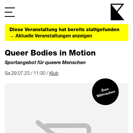
Diese Veranstaltung hat bereits stattgefunden
→ Aktuelle Veranstaltungen anzeigen
Queer Bodies in Motion
Sportangebot für queere Menschen
Sa 29.07.23 / 11:30 /
Klub
Zu
m
Mit
machen