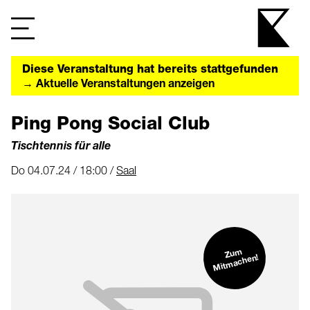
Diese Veranstaltung hat bereits stattgefunden
→ Aktuelle Veranstaltungen anzeigen
Ping Pong Social Club
Tischtennis für alle
Do 04.07.24 / 18:00 /
Saal
Zu
m
Mit
machen!