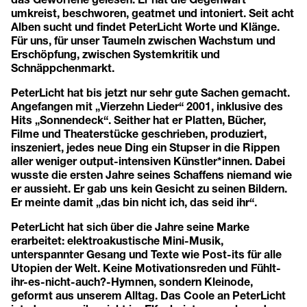
umkreist, beschworen, geatmet und intoniert. Seit acht
Alben sucht und findet PeterLicht Worte und Klänge.
Für uns, für unser Taumeln zwischen Wachstum und
Erschöpfung, zwischen Systemkritik und
Schnäppchenmarkt.
PeterLicht hat bis jetzt nur sehr gute Sachen gemacht.
Angefangen mit „Vierzehn Lieder“ 2001, inklusive des
Hits „Sonnendeck“. Seither hat er Platten, Bücher,
Filme und Theaterstücke geschrieben, produziert,
inszeniert, jedes neue Ding ein Stupser in die Rippen
aller weniger output-intensiven Künstler*innen. Dabei
wusste die ersten Jahre seines Schaffens niemand wie
er aussieht. Er gab uns kein Gesicht zu seinen Bildern.
Er meinte damit „das bin nicht ich, das seid ihr“.
PeterLicht hat sich über die Jahre seine Marke
erarbeitet: elektroakustische Mini-Musik,
unterspannter Gesang und Texte wie Post-its für alle
Utopien der Welt. Keine Motivationsreden und Fühlt-
ihr-es-nicht-auch?-Hymnen, sondern Kleinode,
geformt aus unserem Alltag. Das Coole an PeterLicht