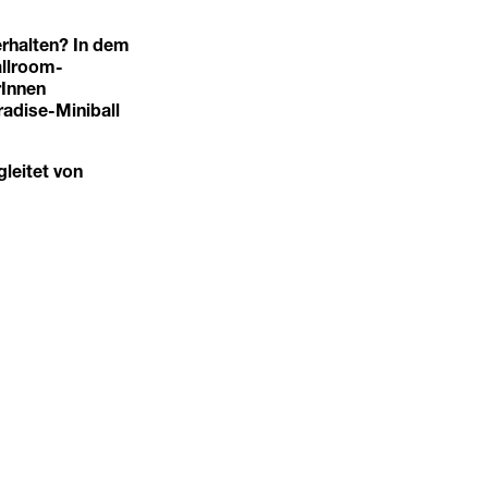
verhalten? In dem
allroom-
rInnen
adise-Miniball
leitet von