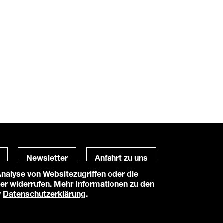
Newsletter
Anfahrt zu uns
alyse von Websitezugriffen oder die
hier widerrufen. Mehr Informationen zu den
Powered by
TWT Digital Health
r
Datenschutzerklärung
.