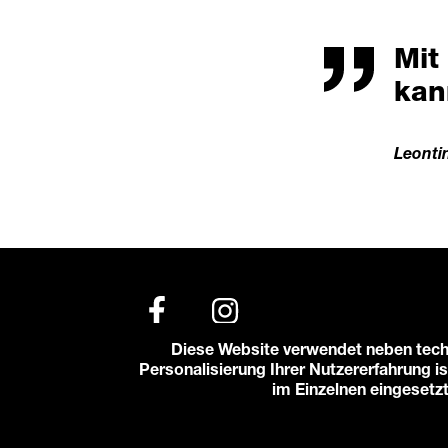
Mit
kan
Leonti
Diese Website verwendet neben tech
Personalisierung Ihrer Nutzererfahrung is
© 2026 Karlstorbahnhof e.V.
im Einzelnen eingesetz
Impressum
Datenschutzerklärung
Cooki