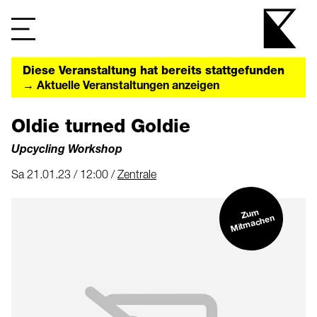
Diese Veranstaltung hat bereits stattgefunden
→ Aktuelle Veranstaltungen anzeigen
Oldie turned Goldie
Upcycling Workshop
Sa 21.01.23 / 12:00 /
Zentrale
Zu
m
Mit
machen