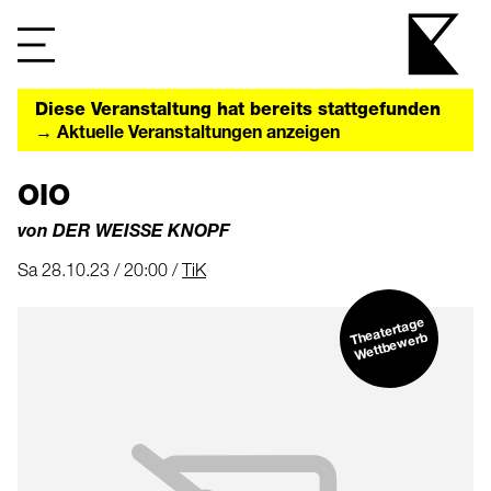
Diese Veranstaltung hat bereits stattgefunden
→ Aktuelle Veranstaltungen anzeigen
OIO
von DER WEISSE KNOPF
Sa 28.10.23 / 20:00 /
TiK
Theatertage
Wettbe
werb