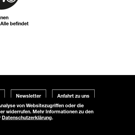
inen
 Alle befindet
Newsletter
Anfahrt zu uns
alyse von Websitezugriffen oder die
hier widerrufen. Mehr Informationen zu den
Powered by
TWT Digital Health
r
Datenschutzerklärung
.