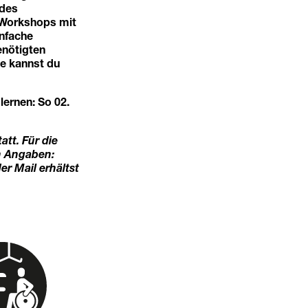
 des
s Workshops mit
infache
enötigten
ne kannst du
lernen: So 02.
tt. Für die
n Angaben:
r Mail erhältst