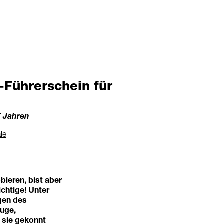
Führerschein für
7 Jahren
le
bieren, bist aber
chtige! Unter
agen des
euge,
 sie gekonnt