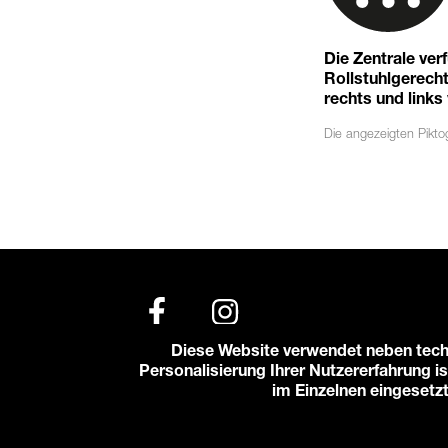
Die Zentrale ver
Rollstuhlgerechte
rechts und links
Die angezeigten
Pikt
Diese Website verwendet neben tech
Personalisierung Ihrer Nutzererfahrung is
© 2026 Karlstorbahnhof e.V.
im Einzelnen eingesetz
Impressum
Datenschutzerklärung
Cooki