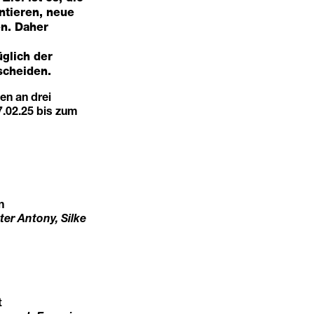
ntieren, neue
en. Daher
glich der
scheiden.
en an drei
.02.25 bis zum
n
ter Antony, Silke
t