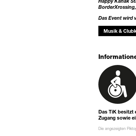
Happy Kanak Star
BorderXrossing
Das Event wird 
Musik & Clubk
Informatione
Das TiK besitzt
Zugang sowie eine
Die angezeigten
Pikt