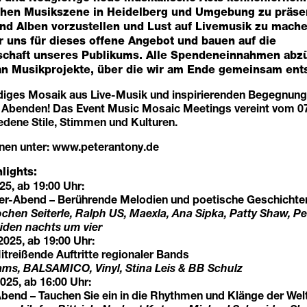
eichen Musikszene in Heidelberg und Umgebung zu präse
nd Alben vorzustellen und Lust auf Livemusik zu mach
r uns für dieses offene Angebot und bauen auf die
chaft unseres Publikums. Alle Spendeneinnahmen abzü
n Musikprojekte, über die wir am Ende gemeinsam ent
ndiges Mosaik aus Live-Musik und inspirierenden Begegnung
 Abenden! Das Event Music Mosaic Meetings vereint vom 07
edene Stile, Stimmen und Kulturen.
nen unter:
www.peterantony.de
lights:
25, ab 19:00 Uhr:
er-Abend – Berührende Melodien und poetische Geschichte
chen Seiterle, Ralph US, Maexla, Ana Sipka, Patty Shaw, Pe
eiden nachts um vier
025, ab 19:00 Uhr:
treißende Auftritte regionaler Bands
s, BALSAMICO, Vinyl, Stina Leis & BB Schulz
025, ab 16:00 Uhr:
Abend – Tauchen Sie ein in die Rhythmen und Klänge der Wel