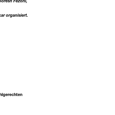
ooresh Fezoni,
r organisiert.
uhlgerechten