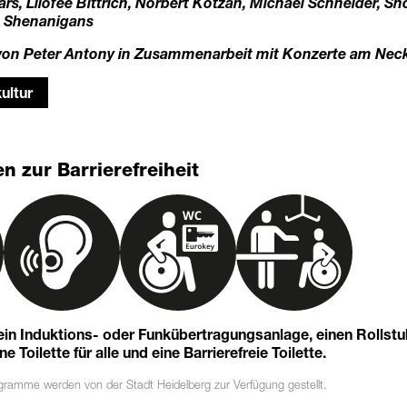
s, Lilofee Bittrich, Norbert Kotzan, Michael Schneider, Sh
, Shenanigans
von Peter Antony in Zusammenarbeit mit Konzerte am Necka
ultur
n zur Barrierefreiheit
 ein Induktions- oder Funkübertragungsanlage, einen Rollst
 Toilette für alle und eine Barrierefreie Toilette.
ogramme
werden von der Stadt Heidelberg zur Verfügung gestellt.