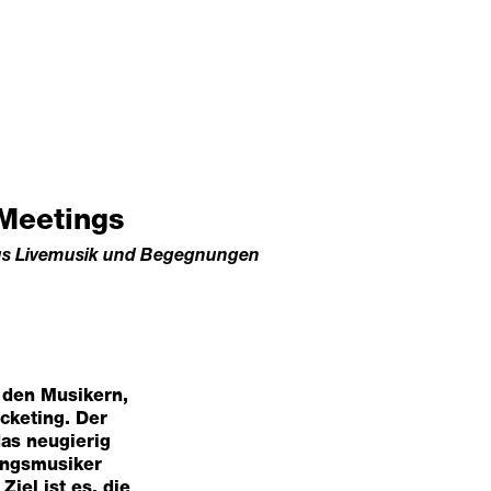
Meetings
aus Livemusik und Begegnungen
 den Musikern,
cketing. Der
das neugierig
lingsmusiker
iel ist es, die