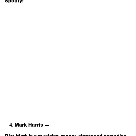
Spotify:
Mark Harris —
Mark is a musician, rapper, singer and comedian