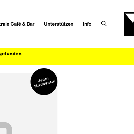
rale Café & Bar
Unterstützen
Info
tgefunden
Jeden
Montag neu!