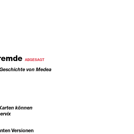
Fremde
ABGESAGT
e Geschichte von Medea
e Karten können
ervix
nten Versionen