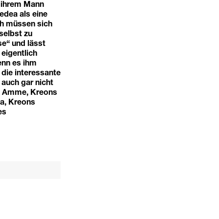
n ihrem Mann
edea als eine
nth müssen sich
selbst zu
se“ und lässt
eigentlich
enn es ihm
 die interessante
 auch gar nicht
as Amme, Kreons
sa, Kreons
es