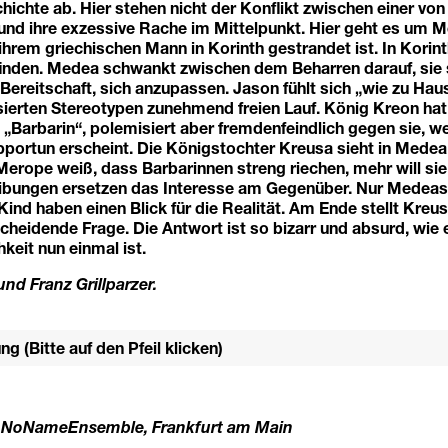
ichte ab. Hier stehen nicht der Konflikt zwischen einer vo
und ihre exzessive Rache im Mittelpunkt. Hier geht es um M
ihrem griechischen Mann in Korinth gestrandet ist. In Kori
tfinden. Medea schwankt zwischen dem Beharren darauf, sie 
 Bereitschaft, sich anzupassen. Jason fühlt sich „wie zu Hau
sierten Stereotypen zunehmend freien Lauf. König Kreon hat 
 „Barbarin“, polemisiert aber fremdenfeindlich gegen sie, w
pportun erscheint. Die Königstochter Kreusa sieht in Medea
Merope weiß, dass Barbarinnen streng riechen, mehr will sie
eibungen ersetzen das Interesse am Gegenüber. Nur Mede
Kind haben einen Blick für die Realität. Am Ende stellt Kreu
scheidende Frage. Die Antwort ist so bizarr und absurd, wie 
keit nun einmal ist.
nd Franz Grillparzer.
g (Bitte auf den Pfeil klicken)
m NoNameEnsemble, Frankfurt am Main