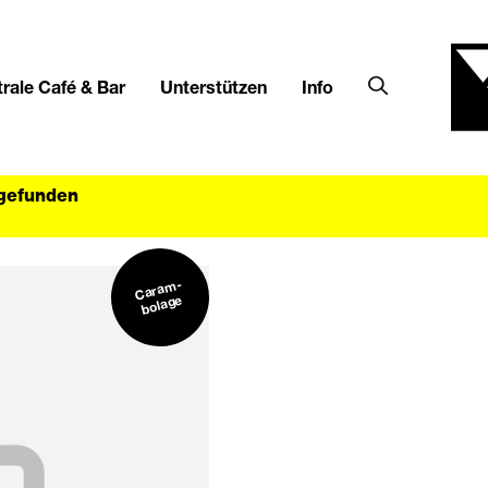
rale Café & Bar
Unterstützen
Info
tgefunden
Cara
m-
bolage