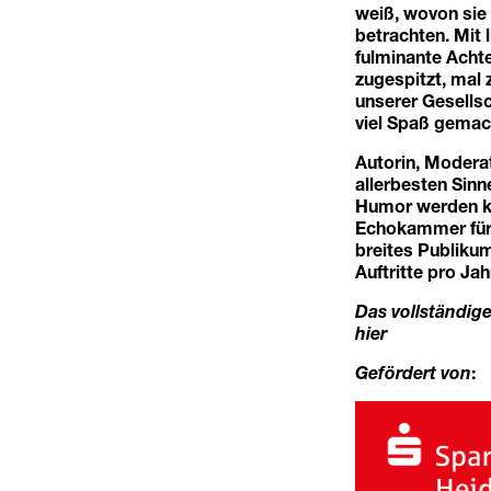
weiß, wovon sie 
betrachten. Mit
fulminante Acht
zugespitzt, mal 
unserer Gesellsc
viel Spaß gemach
Autorin, Modera
allerbesten Sinn
Humor werden ko
Echokammer für 
breites Publiku
Auftritte pro J
Das vollständig
hier
Gefördert von
: