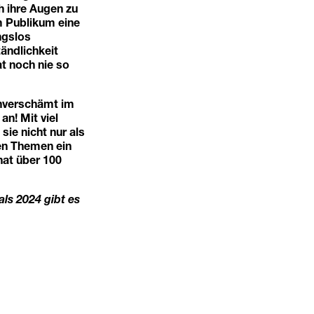
h ihre Augen zu
m Publikum eine
ngslos
ändlichkeit
at noch nie so
unverschämt im
n! Mit viel
ie nicht nur als
en Themen ein
hat über 100
s 2024 gibt es