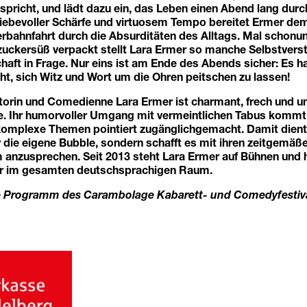
spricht, und lädt dazu ein, das Leben einen Abend lang durc
 liebevoller Schärfe und virtuosem Tempo bereitet Ermer de
erbahnfahrt durch die Absurditäten des Alltags. Mal schonu
zuckersüß verpackt stellt Lara Ermer so manche Selbstverst
haft in Frage. Nur eins ist am Ende des Abends sicher: Es h
t, sich Witz und Wort um die Ohren peitschen zu lassen!
torin und Comedienne Lara Ermer ist charmant, frech und 
e. Ihr humorvoller Umgang mit vermeintlichen Tabus kommt a
mplexe Themen pointiert zugänglichgemacht. Damit dient s
die eigene Bubble, sondern schafft es mit ihren zeitgemäß
m anzusprechen. Seit 2013 steht Lara Ermer auf Bühnen und 
ahr im gesamten deutschsprachigen Raum.
e Programm des Carambolage Kabarett- und Comedyfestival