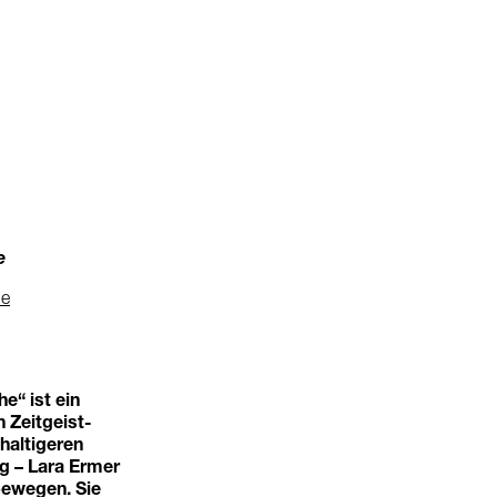
e
le
e“ ist ein
 Zeitgeist-
haltigeren
g – Lara Ermer
bewegen. Sie