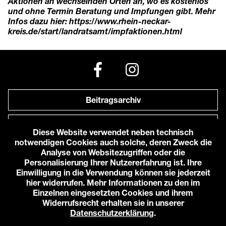
Aktionen an wechselnden Orten an, wo es kostenlos
und ohne Termin Beratung und Impfungen gibt. Mehr
Infos dazu hier:
https://www.rhein-neckar-
kreis.de/start/landratsamt/impfaktionen.html
Beitragsarchiv
Newsletter
Diese Website verwendet neben technisch
notwendigen Cookies auch solche, deren Zweck die
Anfahrt zu uns
Analyse von Websitezugriffen oder die
Personalisierung Ihrer Nutzererfahrung ist. Ihre
Einwilligung in die Verwendung können sie jederzeit
© 2026 Karlstorbahnhof e.V.
hier widerrufen. Mehr Informationen zu den im
Impressum
Einzelnen eingesetzten Cookies und ihrem
Datenschutzerklärung
Widerrufsrecht erhalten sie in unserer
Cookie-Einstellungen
Datenschutzerklärung
.
Login