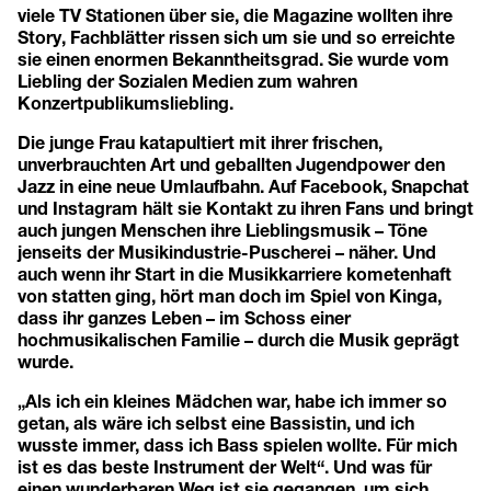
viele TV Stationen über sie, die Magazine wollten ihre
Story, Fachblätter rissen sich um sie und so erreichte
sie einen enormen Bekanntheitsgrad. Sie wurde vom
Liebling der Sozialen Medien zum wahren
Konzertpublikumsliebling.
Die junge Frau katapultiert mit ihrer frischen,
unverbrauchten Art und geballten Jugendpower den
Jazz in eine neue Umlaufbahn. Auf Facebook, Snapchat
und Instagram hält sie Kontakt zu ihren Fans und bringt
auch jungen Menschen ihre Lieblingsmusik – Töne
jenseits der Musikindustrie-Puscherei – näher. Und
auch wenn ihr Start in die Musikkarriere kometenhaft
von statten ging, hört man doch im Spiel von Kinga,
dass ihr ganzes Leben – im Schoss einer
hochmusikalischen Familie – durch die Musik geprägt
wurde.
„Als ich ein kleines Mädchen war, habe ich immer so
getan, als wäre ich selbst eine Bassistin, und ich
wusste immer, dass ich Bass spielen wollte. Für mich
ist es das beste Instrument der Welt“. Und was für
einen wunderbaren Weg ist sie gegangen, um sich