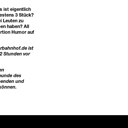
 ist eigentlich
destens 3 Stück?
i Leuten zu
en haben? All
rtion Humor auf
orbahnhof.de
ist
 2 Stunden vor
en
reunde des
Spenden und
 können.