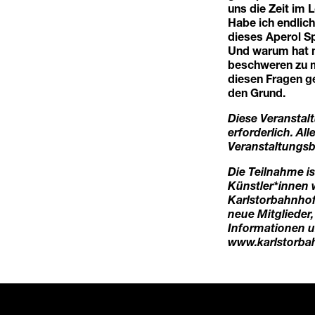
uns die Zeit im
Habe ich endlich
dieses Aperol S
Und warum hat m
beschweren zu m
diesen Fragen g
den Grund.
Diese Veranstal
erforderlich. Al
Veranstaltungsb
Die Teilnahme is
Künstler*innen 
Karlstorbahnhof
neue Mitglieder
Informationen un
www.karlstorba