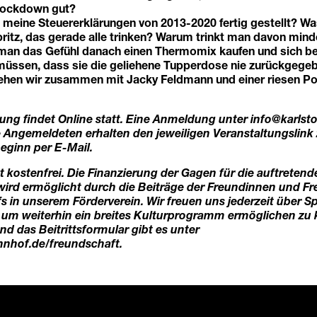
 Lockdown gut?
 meine Steuererklärungen von 2013-2020 fertig gestellt? Was
pritz, das gerade alle trinken? Warum trinkt man davon min
an das Gefühl danach einen Thermomix kaufen und sich be
üssen, dass sie die geliehene Tupperdose nie zurückgegeb
ehen wir zusammen mit Jacky Feldmann und einer riesen Po
tung findet Online statt. Eine Anmeldung unter
info@karlst
le Angemeldeten erhalten den jeweiligen Veranstaltungslink
eginn per E-Mail.
t kostenfrei. Die Finanzierung der Gagen für die auftretend
wird ermöglicht durch die Beiträge der Freundinnen und F
s in unserem Förderverein. Wir freuen uns jederzeit über 
, um weiterhin ein breites Kulturprogramm ermöglichen zu
d das Beitrittsformular gibt es unter
hnhof.de/freundschaft
.