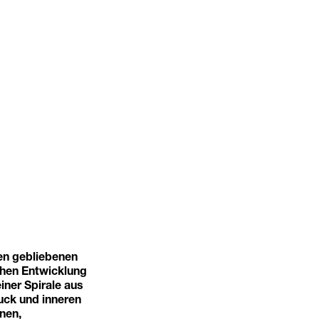
nen gebliebenen
chen Entwicklung
iner Spirale aus
uck und inneren
nen,