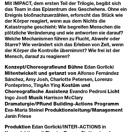
Mit IMPACT, dem ersten Teil der Trilogie, begibt sich
das Team in das Epizentrum des Geschehens. Ohne ein
Ereignis bloßnachzuerzählen, erforscht das Stück wie
der Körper reagiert, wenn aus dem Nichts die
Katastrophe geschieht: Wie begreifen Menschen die
plötzliche Veränderung und wie antworten sie darauf?
Welche Mechanismen führen zu Flucht, Abwehr oder
Starre? Wie verändert sich das Erleben von Zeit, wenn
der Körper die Kontrolle übernimmt? Wie frei ist der
Mensch, darauf zu reagieren?
Edan Gorlicki
Konzept/Choreografie
und Bühne
Alfonso Fernández
Mitentwickelt und getanzt von
Sánchez, Amy Josh, Charlotte Petersen, Lorenzo
Ponteprimo, TingAn Ying
Kostüm und
Evandro Pedroni
Choreografische Assistenz
Licht
Ingo Jooß
Harrison McClary
Musik
Dramaturgie/PR
und Building-Actions Programm
Eva-Maria Steinel
Produktionsleitung/Management
Janin Friese
Edan Gorlicki/INTER-ACTIONS in
Produktion