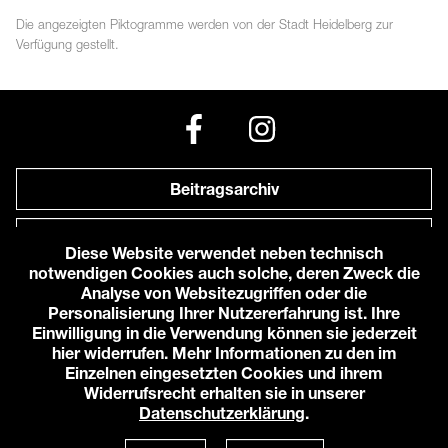
Die angezeigten
Piktogramme
werden von der Stadt Heidelberg zur
Verfügung gestellt.
Beitragsarchiv
Newsletter
Diese Website verwendet neben technisch
notwendigen Cookies auch solche, deren Zweck die
Anfahrt zu uns
Analyse von Websitezugriffen oder die
Personalisierung Ihrer Nutzererfahrung ist. Ihre
Einwilligung in die Verwendung können sie jederzeit
© 2026 Karlstorbahnhof e.V.
hier widerrufen. Mehr Informationen zu den im
Impressum
Einzelnen eingesetzten Cookies und ihrem
Datenschutzerklärung
Widerrufsrecht erhalten sie in unserer
Cookie-Einstellungen
Datenschutzerklärung
.
Login